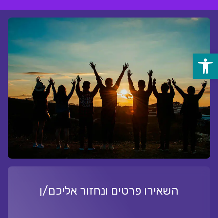
לג
ל
תוכן
פתח
סרגל
נגישות
השאירו פרטים ונחזור אליכם/ן