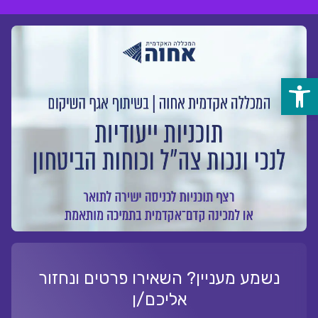
לג
ל
תוכן
פתח
סרגל
נגישות
נשמע מעניין? השאירו פרטים ונחזור
אליכם/ן