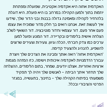
האקדמית אחוה היא אקדמיה אקטיבית, שפועלת ומפתחת
יוזמות בתוך ולמען הקהילה במרחב בו היא פועלת. היא דוגלת
בלהחזיר לקהילה ומאמינה גדולה בבנות ובני הדור שלך, שידעו
איך לעשות זאת. אנחנו רואים בך חלק מדור שמוכיח את עצמו
פעם אחר פעם. דור עצמאי וחדור מוטיבציה. דור השואף לשלב
הצלחה אישית בלימודים ובקריירה. דור המונע ופועל למען
ערכים כמו צדק חברתי, הכלה וגיוון. צעירות וצעירים שרוצים
להשפיע, להנהיג ולהצעיד קדימה.
'האקדמית אחוה' רואה אותך ומבינה את הצרכים שלך ויוצרת
עבורך הזדמנויות לאקדמיה איכותית וישימה, כזו המזהה מגמות
ארציות ואזוריות. אצלנו יודעים, שמחר, בתום הלימודים, ההצלחה
שלך תחזור איתך הביתה – לאנשים שלך ויהיה לך תפקיד
משמעותי בפיתוח הקהילה שלך – בחינוך, בתעשייה, במגזר
הפרטי והציבורי ובכלל.