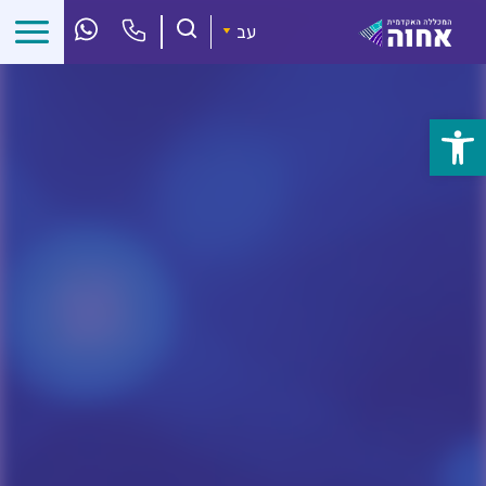
לג
ל
עב
תוכן
פתח
סרגל
נגישות