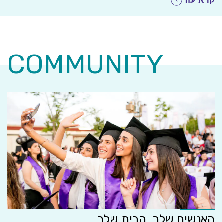
קרא עוד
במקצועות המדעים והבריאות, מדעי המחשב ומערכות מידע
ועוד. אקדמיה שמאמינה בך וביכולת שלך להשיג בדיוק את
המטרות שסימנת לעצמך. אנחנו כאן לעודד אותך למצוינות
אקדמית, לפיתוח קריירה משמעותית, להובלת חדשנות בכל
COMMUNITY
מקום בארץ ובדרום בפרט. אנחנו יודעים, שהתעשייה, החברות
והקהילה מחכים לך.
האנשים שלך. הבית שלך