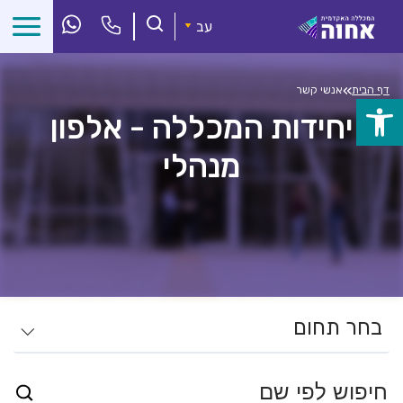
לג
ל
עב
תוכן
»
דף הבית
אנשי קשר
פתח
יחידות המכללה - אלפון
סרגל
מנהלי
נגישות
בחר תחום