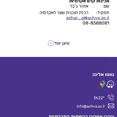
מכינות קדם אקדמיות
שם:
אזהר ג'בר
תפקיד:
רכזת תוכנית שער לאקדמיה
azhar_g@achva.ac.il
08-8588081
טען עוד
נווטו אלינו:
*3622
info@achva.ac.il
עקבו אחרינו ברשתות החברתיות