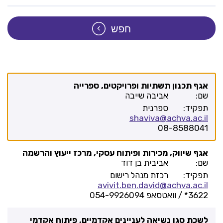
חפש
תחום
אגף תכנון תשתיות ופרויקטים, ספרייה
שם:
אביבה שייבה
איש
תפקיד:
ספרנית
קשר
shaviva@achva.ac.il
08-8588041
תפקיד
אגף שיווק, מכירות ופיתוח עסקי, מרכז ייעוץ והרשמה
פרטי
שם:
אביבית בן דוד
איש
תפקיד:
רכזת מנהל רישום
קשר
avivit.ben.david@achva.ac.il
3622* / וואטסאפ 054-9926094
לשכת סגן נשיאה לעניינים אקדמיים, פיתוח אקדמי