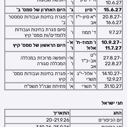
10.6.27
ו'
15.6.27
י' סיון
ג'
היום האחרון של סמס' ב'
20.8.27-
י"א סיון-י"ז
ד'-
פגרת בחינות ועבודות סמסטר
16.6.27
אב
ו'
ב'
סיום פגרת בחינות ועבודות
9.7.27
ד' תמוז
ו'
ללומדים/ות סמס' קיץ
10.9.27-
ו' תמוז-ח'
א'-
היום הראשון של סמס' קיץ
11.7.27
אלול
ו'
י"ט
27.8.27-
א'-
חופשה מרוכזת במכללה
אב-כ"ד
22.8.27
ו'
המכללה סגורה
אב
14.10.27-
י' אלול-י"ג
א'-
פגרת בחינות ועבודות סמס'
12.9.27
תשרי
ה
קיץ
31.10.27
ל' תשרי
א'
פתיחת שנה"ל תשפ"ח
חגי ישראל
החג
התאריך
יום הכיפורים
20-21.9.26