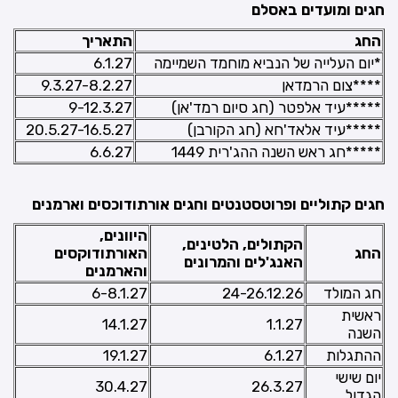
חגים ומועדים באסלם
החג
התאריך
*יום העלייה של הנביא מוחמד השמיימה
6.1.27
****צום הרמדאן
9.3.27-8.2.27
*****עיד אלפטר (חג סיום רמד'אן)
9-12.3.27
*****עיד אלאד'חא (חג הקורבן)
20.5.27-16.5.27
*****חג ראש השנה ההג'רית 1449
6.6.27
חגים קתוליים ופרוטסטנטים וחגים אורתודוכסים וארמנים
היוונים,
הקתולים, הלטינים,
החג
האורתודוקסים
האנג'לים והמרונים
והארמנים
חג המולד
24-26.12.26
6-8.1.27
ראשית
14.1.27
1.1.27
השנה
ההתגלות
6.1.27
19.1.27
יום שישי
30.4.27
26.3.27
הגדול