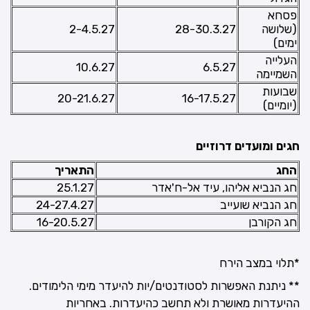
פסחא
(שלושה
28-30.3.27
2-4.5.27
ימים)
העלייה
10.6.27
6.5.27
השמיימה
שבועות
20-21.6.27
16-17.5.27
(יומיים)
חגים ומועדים דרוזיים
החג
התאריך
חג הנביא אליהו, עיד אל-ח'אדר
25.1.27
חג הנביא שועייב
24-27.4.27
חג הקורבן
16-20.5.27
*תלוי במצב הירח
** ניתנת האפשרות לסטודנטים/יות להיעדר מימי הלימודים.
ההיעדרות מאושרת ולא תחשב כהיעדרות. באחריות