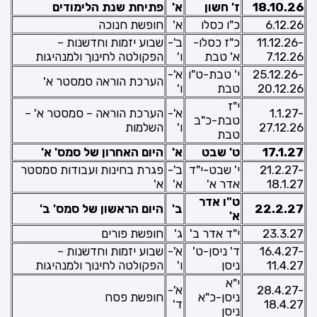
18.10.26
ז' חשון
א'
פתיחת שנת הלימודים
6.12.26
כ"ו כסלו
א'
חופשת חנוכה
11.12.26-
כ"ז כסלו-
ב'-
שבוע יזמות וחדשנות –
7.12.26
א' טבת
ו'
הפקולטה לחינוך ולמנהיגות
25.12.26-
י' טבת-ט"ו
א'-
הערכת הוראה סמסטר א'
20.12.26
טבת
ו'
י"ז
1.1.27-
א'-
הערכת הוראה – סמסטר א' –
טבת-כ"ב
27.12.26
ו'
השלמות
טבת
17.1.27
ט' שבט
א'
היום האחרון של סמס' א'
21.2.27-
י' שבט-י"ד
ב'-
פגרת בחינות ועבודות סמסטר
18.1.27
אדר א'
א'
א'
ט"ו אדר
22.2.27
ב'
היום הראשון של סמס' ב'
א'
23.3.27
י"ד אדר ב'
ג'
חופשת פורים
16.4.27-
ד' ניסן-ט'
א'-
שבוע יזמות וחדשנות –
11.4.27
ניסן
ו'
הפקולטה לחינוך ולמנהיגות
י"א
28.4.27-
א'-
ניסן-כ"א
חופשת פסח
18.4.27
ד'
ניסן