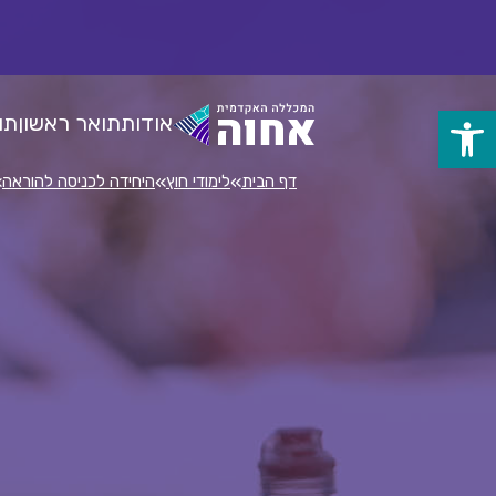
לג
ל
תוכן
אודות
תואר ראשון
תו
פתח
סרגל
»
»
»
דף הבית
לימודי חוץ
היחידה לכניסה להוראה
נגישות