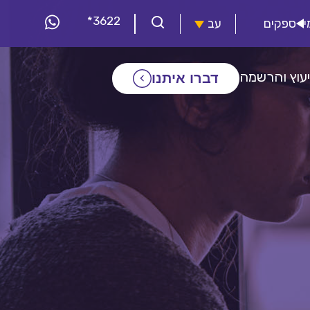
*3622
י
ספקים
עב
יעוץ והרשמה
דברו איתנו