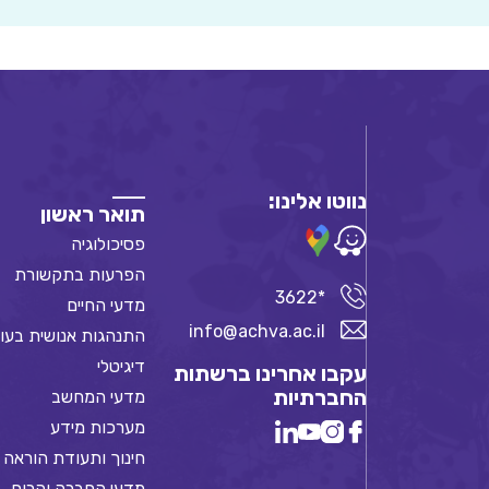
נווטו אלינו:
תואר ראשון
פסיכולוגיה
הפרעות בתקשורת
*3622
מדעי החיים
info@achva.ac.il
התנהגות אנושית בעו
דיגיטלי
עקבו אחרינו ברשתות
החברתיות
מדעי המחשב
מערכות מידע
חינוך ותעודת הוראה
מדעי החברה והרוח