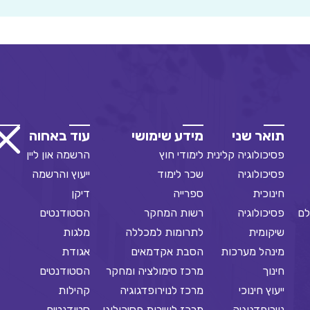
תואר שני
מידע שימושי
עוד באחוה
פסיכולוגיה קלינית
לימודי חוץ
הרשמה און ליין
פסיכולוגיה
שכר לימוד
ייעוץ והרשמה
חינוכית
ספרייה
דיקן
לם
פסיכולוגיה
רשות המחקר
הסטודנטים
שיקומית
לתרומות למכללה
מלגות
מינהל מערכות
הסבת אקדמאים
אגודת
חינוך
מרכז סימולציה ומחקר
הסטודנטים
ייעוץ חינוכי
מרכז לנוירופדגוגיה
קהילות
נוירופדגוגיה
מרכז לשירות פסיכולוגי
סטודנטים