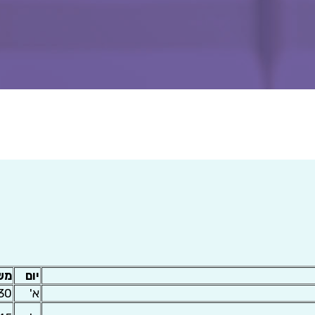
יום
מש
א'
:30