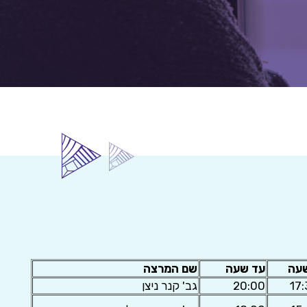
עה
עד שעה
שם המרצה
17
20:00
גב' קנר ניצן