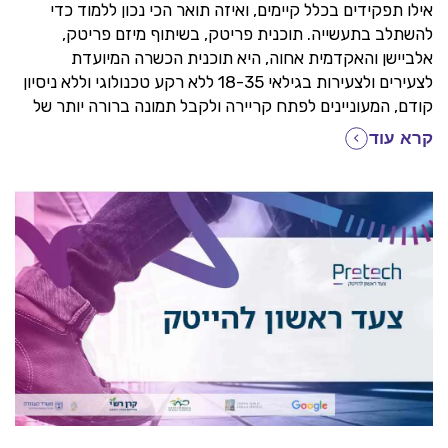
אילו תפקידים בכלל קיימים, ואיזה תואר הכי נכון ללמוד כדי
להשתלב בתעשייה. תוכנית פריטק, בשיתוף מיזם פריטק,
אלביישן והאקדמית אחוה, היא תוכנית הכשרה המיועדת
לצעירים ולצעירות בגילאי 18-35 ללא רקע טכנולוגי וללא ניסיון
קודם, המעוניינים לפתח קריירה ולקבל תמונה ברורה יותר של
אפשרויות התעסוקה והמקצועות הקיימים בתעשיית ההייטק.
קרא עוד
במהלך התוכנית תלמדו 'לדבר הייטק', תחשפו לתפקידים
המגוונים שיש לתעשייה להציע, תפתחו מיומנויות למידה, תבצעו
התנסות מעשית, תתנסו בכלים מתקדמים ותנהלו פרויקטים
הנותנים מענה לאתגר או לצורך ממשי בשטח.
לאורך התוכנית תזכו לתהליך ליווי תעסוקתי ואקדמי יחד עם
מנטורים, מנחים ומומחי קריירה שיעזרו לכם להשלים פערים
לימודיים, לחזק מיומנויות ולהעמיק את ההיכרות עם עולם
ההייטק כדי שתוכלו לדעת מה הצעד הבא שלכם ואיך להגיע
לשם.
בתום התוכנית תבנה עבורכם תוכנית עבודה אישית ומפת
דרכים להמשך לימודים, פיתוח מקצועי וקריירה במקצועות
המבוקשים ביותר בשוק התעסוקה.