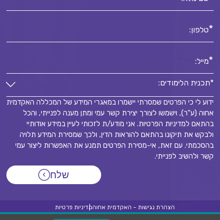
*
טלפון:
*
מייל:
*תכנית הלימודים:
ידוע לי כי הפרטים שמסרתי יישמרו במאגרי המידע של המכללה האקדמית
*תכנית הלימודים:
אחוה (ע"ר), וישמשו לצורך יצירת קשר עמי ומתן מענה לפנייתי, והכל
*
בהתאם למדיניות הפרטיות. אני מודע/ת לזכותי לעיין במידע אודותיי
ולבקש את תיקונו בהתאם להוראות הדין, ולכך שמסירת המידע תלויה
בהסכמתי. עם זאת, אי-מסירת הפרטים תמנע את האפשרות ליצור עמי
קשר ולהשיב לפנייתי.
שלח
הצהרת נגישות – האקדמית אחוה
מדיניות פרטיות
© 2026
כל הזכויות שמורות מכללת אחוה