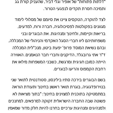
"דלתות פתוחות" של אופיר וגלי דביר, שהעניק קורת גג
ותמיכה חסרת תקדים לנפגעי הטרור.
לצד להוקרה, הטקסים ציינו את סיומם של מסלולי לימוד
מגוונים בפקולטות לפסיכולוגיה, חברה ורוח, למדעים,
בריאות וקיימות, ולחינוך ומנהיגות. את הבוגרים ובני
משפחותיהם ליוו חברי הסגל האקדמי והניהולי של המכללה,
ובהם נשיאת המוסד פרופ’ יפעת ביטון, מנכ"לית המכללה
ד"ר אתי גרובגלד, הדיקנים וחברי חבר הנאמנים. האווירה
הייתה כמובן חגיגית ומרגשת, כשבני המשפחות מילאו את
רחבת הקמפוס והריעו לבוגרים.
בשם הבוגרים בירכה סתיו בילינסון, סטודנטית לתואר שני
בנוירופדגוגיה, בוגרת תואר ראשון בחינוך ותעודת הוראה
במתמטיקה בתוכנית למצוינים בחינוך: "בתוך מציאות לא
פשוטה שבה החברה הישראלית זקוקה למרפאים, למחנכים
ולמנהיגים ומנהיגות ערכיים בחרנו להיות חלק מדור שמאמין