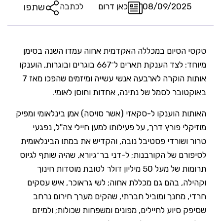
שתפו
08/09/2025
כאן דרום
לכתבה
טקסי הסיום במכללה האקדמית אחוה עמדו השנה בסימן
מיוחד: לצד הענקת תארים ל־667 בוגרים ובוגרות, הוענקו
אותות הוקרה לארבעה אנשי עשייה ומיזמים שהפכו מאז 7
באוקטובר לסמל של נתינה, אחדות וחוסן לאומי.
האותות הוענקו ל-סקאזי (אשר סויסה) אמן בינלאומי ומפיק
מוזיקלי פורץ דרך, על פעילותו למען חיילי צה"ל, נפגעי
טרור ושורדי פסטיבל נובה, והקדיש את במתו הבינלאומית
לסיפורם של הקורבנות; ל-דני בר־גיורא, שהיה שותף לגיוס
תרומות של מעל 50 מיליון דולר לטובת מוסדות חינוך
וקהילה, בהם גם מכללת אחוה; לשי גראוכר, איש עסקים
חרדי, מחנך ומוביל חברתי, שהקים מערך חירום נרחב
שסיפק סיוע לחיילים, מפונים ומשפחות שכולות; ולמיזם