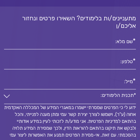
מתעניינים/ות בלימודים? השאירו פרטים ונחזור
אליכם/ן
*
שם מלא:
*
טלפון:
*
מייל:
*תכנית הלימודים:
ידוע לי כי הפרטים שמסרתי יישמרו במאגרי המידע של המכללה האקדמית
*תכנית הלימודים:
אחוה (ע"ר), וישמשו לצורך יצירת קשר עמי ומתן מענה לפנייתי, והכל
*
בהתאם למדיניות הפרטיות. אני מודע/ת לזכותי לעיין במידע אודותיי
ולבקש את תיקונו בהתאם להוראות הדין, ולכך שמסירת המידע תלויה
בהסכמתי. עם זאת, אי-מסירת הפרטים תמנע את האפשרות ליצור עמי