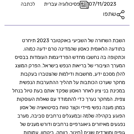
07/11/2023
פסיכולוגיה עברית
לכתבה
שתפו
השבת השחורה של השביעי באוקטובר 2023 תיחרט
בתודעה הלאומית כאסון שהמדינה טרם ידעה כמוהו.
וכתקופה בה נחשבו מחדש הפרדיגמות העומדות בבסיס
המערך הציבורי של בריאות הנפש בישראל. הפרק המוצג
להלן מסכם ידע, מחשבות ודילמות שהצטברו בעקבות
מחקר שערכו הכותבות על תהליך ההתערבות הנפשית
במכינת בני ציון לאחר האסון שפקד אותם בעת טיול בנחל
צפית. המחקר נערך כדי להתמודד עם שאלות העוסקות
במתן מענה נפשי מיידי וקצר טווח בסיטואציה של אסון
הפוגע בקהילה שלמה ובמעגלים נרחבים סביבה, מערב
נפגעים מאיזורים גיאוגרפיים נרחבים ודורש מענים של
גופים ומשרדים שונים (חינוך, רווחה, ביטחון, עמותות