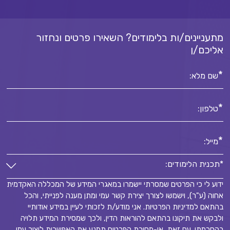
מתעניינים/ות בלימודים? השאירו פרטים ונחזור
אליכם/ן
*
שם מלא:
*
טלפון:
*
מייל:
*תכנית הלימודים:
ידוע לי כי הפרטים שמסרתי יישמרו במאגרי המידע של המכללה האקדמית
*תכנית הלימודים:
אחוה (ע"ר), וישמשו לצורך יצירת קשר עמי ומתן מענה לפנייתי, והכל
*
בהתאם למדיניות הפרטיות. אני מודע/ת לזכותי לעיין במידע אודותיי
ולבקש את תיקונו בהתאם להוראות הדין, ולכך שמסירת המידע תלויה
בהסכמתי. עם זאת, אי-מסירת הפרטים תמנע את האפשרות ליצור עמי