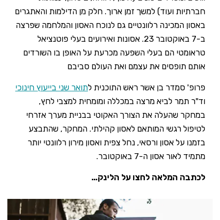
חברתיות ועוד) למשך זמן ארוך. חלק מן הדילמות והאתגרים
באסון המכינה רלוונטיים גם לנוכח האסון והמלחמה שפרצה
ב-7 באוקטובר 23. אסונות ואירועים בעלי פוטנציאל
טראומטי הם בעלי השפעה מכרעת על האופן בו השורדים
אותם תופסים את עצמם ואת העולם סביבם
פרופ' סמדר בן אשר ראש התוכנית ל
תואר שני בייעוץ חינוכי
וד"ר תמר לביא מרצה במכללה ומומחית למצבי לחץ,
במחקר שהעלה את הצורך האקוטי בבניית מערך אזרחי
לטיפול רגשי המותאם לאסון קהילתי. המחקר, שהתבצע
בזמנו על אסון ורסאי, נחל צפית ואסון מירון רלוונטי יותר
מתמיד לאור אסון ה-7 באוקטובר.
לכתבה המלאה לחצו על הלינק…