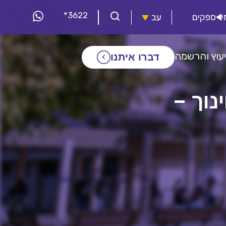
*3622
י
ספקים
עב
יעוץ והרשמה
דברו איתנו
נוך –