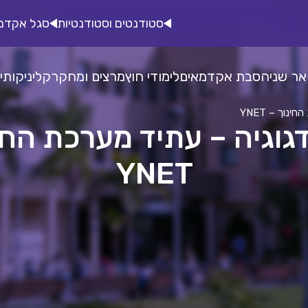
סטודנטים וסטודנטיות
סגל אקדמ
אר שני
הסבת אקדמאים
לימודי חוץ
מרצים ומחקר
קליניקות
י
נוך – YNET
דגוגיה – עתיד מערכת החי
YNET