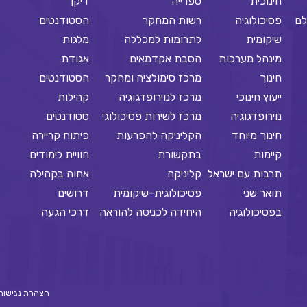
חינוכית
ספרייה
דיקן
לם
פסיכולוגיה
רשות המחקר
הסטודנטים
שיקומית
לתרומות למכללה
מלגות
מינהל מערכות
הסבת אקדמאים
אגודת
חינוך
מרכז סימולציה ומחקר
הסטודנטים
ייעוץ חינוכי
מרכז לנוירופדגוגיה
קהילות
נוירופדגוגיה
מרכז לשירות פסיכולוגי
סטודנטים
חינוך מיוחד
הקליניקה להפרעות
פיתוח קריירה
קיימות
בתקשורת
חוויית לימודים
תרבות עם ישראל
קליניקה
אחוה בקהילה
תואר שני
פסיכולוגית-שיקומית
דרושים
בפסיכולוגיה
היחידה לכניסה להוראה
דרכי הגעה
הצהרת נגישות