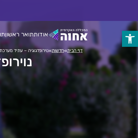
לג
ל
תוכן
אודות
תואר ראשון
תו
פתח
סרגל
»
»
דף הבית
חדשות
נוירופדגוגיה – עתיד מערכת החי
נוירופ
נגישות