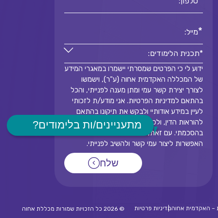
*
טלפון:
*
מייל:
*תכנית הלימודים:
ידוע לי כי הפרטים שמסרתי יישמרו במאגרי המידע
*תכנית הלימודים:
של המכללה האקדמית אחוה (ע"ר), וישמשו
*
לצורך יצירת קשר עמי ומתן מענה לפנייתי, והכל
בהתאם למדיניות הפרטיות. אני מודע/ת לזכותי
לעיין במידע אודותיי ולבקש את תיקונו בהתאם
להוראות הדין, ולכך שמסירת המידע תלויה
מתעניינים/ות בלימודים?
בהסכמתי. עם זאת, אי-מסירת הפרטים תמנע את
האפשרות ליצור עמי קשר ולהשיב לפנייתי.
שלח
 – האקדמית אחוה
מדיניות פרטיות
© 2026
כל הזכויות שמורות מכללת אחוה