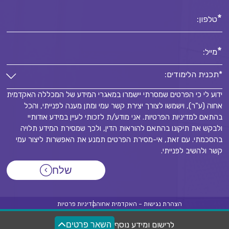
*
טלפון:
*
מייל:
*תכנית הלימודים:
ידוע לי כי הפרטים שמסרתי יישמרו במאגרי המידע של המכללה האקדמית
*תכנית הלימודים:
אחוה (ע"ר), וישמשו לצורך יצירת קשר עמי ומתן מענה לפנייתי, והכל
*
בהתאם למדיניות הפרטיות. אני מודע/ת לזכותי לעיין במידע אודותיי
ולבקש את תיקונו בהתאם להוראות הדין, ולכך שמסירת המידע תלויה
בהסכמתי. עם זאת, אי-מסירת הפרטים תמנע את האפשרות ליצור עמי
קשר ולהשיב לפנייתי.
שלח
הצהרת נגישות – האקדמית אחוה
מדיניות פרטיות
© 2026
כל הזכויות שמורות מכללת אחוה
לרישום ומידע נוסף
השאר פרטים