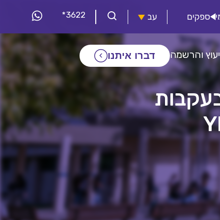
*3622
י
ספקים
עב
יעוץ והרשמה
דברו איתנו
בעקבות