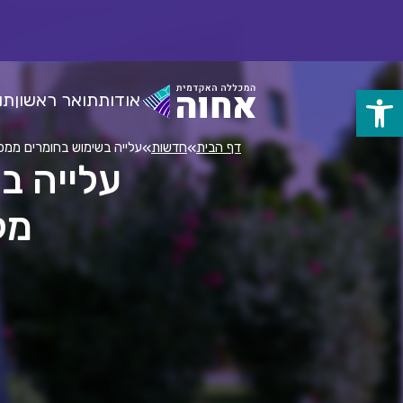
לג
ל
תוכן
אודות
תואר ראשון
תו
פתח
סרגל
»
»
דף הבית
חדשות
עלייה בשימוש בחומרים ממכר
עלייה ב
נגישות
מלח