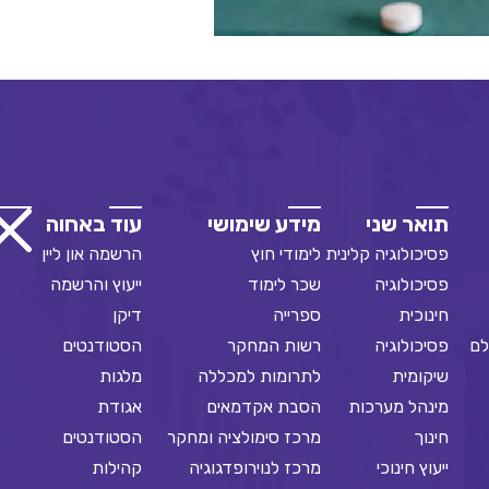
תואר שני
מידע שימושי
עוד באחוה
פסיכולוגיה קלינית
לימודי חוץ
הרשמה און ליין
פסיכולוגיה
שכר לימוד
ייעוץ והרשמה
חינוכית
ספרייה
דיקן
לם
פסיכולוגיה
רשות המחקר
הסטודנטים
שיקומית
לתרומות למכללה
מלגות
מינהל מערכות
הסבת אקדמאים
אגודת
חינוך
מרכז סימולציה ומחקר
הסטודנטים
ייעוץ חינוכי
מרכז לנוירופדגוגיה
קהילות