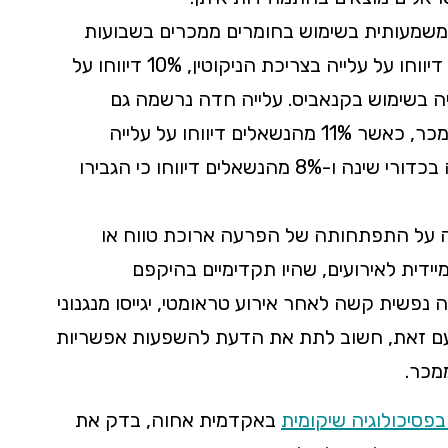
ה משמעותית בשימוש בחומרים ממכרים בשבועות
מאז פרוץ הלחימה. מקרב כלל הנשאלים, 16% דיווחו על עלייה בצריכת הניקוטין, 10% דיווחו על
ול ו-5.5% דיווחו על עלייה בשימוש בקנאביס. עלייה חדה נרשמה גם
בצריכה של תרופות מרשם בעלות פוטנציאל ממכר, כאשר 11% מהנשאלים דיווחו על עלייה
בשימוש בתרופות הרגעה, 10% דיווחו על עלייה בכדורי שינה ו-8% מהנשאלים דיווחו כי הגבירו
על התפתחותה של הפרעה ארוכת טווח או
יידית לאירועים, שהיו תקדימיים בהיקפם
נפשית קשה לאחר אירוע טראומטי, יגייסו מנגנוני
. עם זאת, חשוב לתת את הדעת להשפעות אפשריות
מכר.
בפסיכולוגיה שיקומית
באקדמית אחוה, בדק את