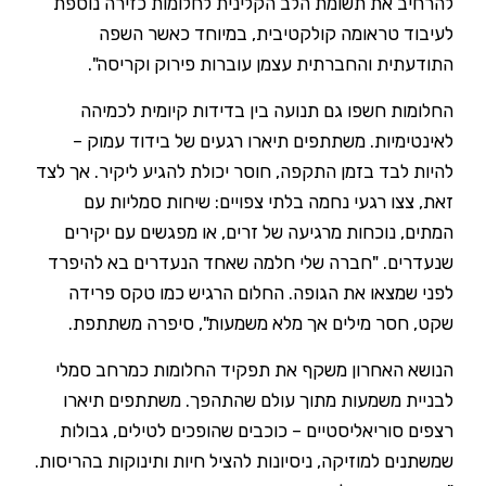
להרחיב את תשומת הלב הקלינית לחלומות כזירה נוספת
לעיבוד טראומה קולקטיבית, במיוחד כאשר השפה
התודעתית והחברתית עצמן עוברות פירוק וקריסה".
החלומות חשפו גם תנועה בין בדידות קיומית לכמיהה
לאינטימיות. משתתפים תיארו רגעים של בידוד עמוק –
להיות לבד בזמן התקפה, חוסר יכולת להגיע ליקיר. אך לצד
זאת, צצו רגעי נחמה בלתי צפויים: שיחות סמליות עם
המתים, נוכחות מרגיעה של זרים, או מפגשים עם יקירים
שנעדרים. "חברה שלי חלמה שאחד הנעדרים בא להיפרד
לפני שמצאו את הגופה. החלום הרגיש כמו טקס פרידה
שקט, חסר מילים אך מלא משמעות", סיפרה משתתפת.
הנושא האחרון משקף את תפקיד החלומות כמרחב סמלי
לבניית משמעות מתוך עולם שהתהפך. משתתפים תיארו
רצפים סוריאליסטיים – כוכבים שהופכים לטילים, גבולות
שמשתנים למוזיקה, ניסיונות להציל חיות ותינוקות בהריסות.