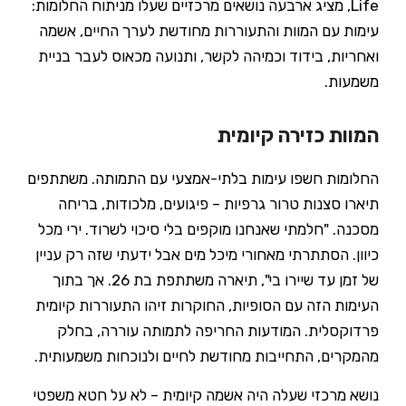
Life, מציג ארבעה נושאים מרכזיים שעלו מניתוח החלומות:
עימות עם המוות והתעוררות מחודשת לערך החיים, אשמה
ואחריות, בידוד וכמיהה לקשר, ותנועה מכאוס לעבר בניית
משמעות.
המוות כזירה קיומית
החלומות חשפו עימות בלתי-אמצעי עם התמותה. משתתפים
תיארו סצנות טרור גרפיות – פיגועים, מלכודות, בריחה
מסכנה. "חלמתי שאנחנו מוקפים בלי סיכוי לשרוד. ירי מכל
כיוון. הסתתרתי מאחורי מיכל מים אבל ידעתי שזה רק עניין
של זמן עד שיירו בי", תיארה משתתפת בת 26. אך בתוך
העימות הזה עם הסופיות, החוקרות זיהו התעוררות קיומית
פרדוקסלית. המודעות החריפה לתמותה עוררה, בחלק
מהמקרים, התחייבות מחודשת לחיים ולנוכחות משמעותית.
נושא מרכזי שעלה היה אשמה קיומית – לא על חטא משפטי