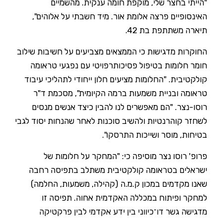
"הייתי בחצר שלי, מוקפת חומה ענקית. מהשמיים
האינסופיים פרצה אלומת אור. מיד חשבתי על אלוהים",
תיארה משתתפת בת 42.
החוקרות מדגישות כי הממצאים מצביעים על חשיבות שילוב
חומר חלומות בטיפול פסיכותרפויטי עם נפגעי טראומה
קולקטיבית. "החלומות מציעים חלון ייחודי לתהליכי עיבוד
טראומה ובניית משמעות ברמה הקיומית", מסכמת ד"ר
רוסו-נצר. "הם מאפשרים לנו להבין כיצד אנשים מנסים
לשחזר קוהרנטיות ולהשיב סוכנות לאחר שהנחות יסוד לגבי
בטיחות, מוסר ושייכות התרסקו".
פרופ' רוסו נצר מוסיפה כי: "המחקר על חלומות של
ישראלים בטראומה קולקטיבית משתלב בתפיסה רחבה
שאנו מקדמים במכון ק.מ.ה (קהילה, משמעות, החלמה)
למחקר ופיתוח במכללה האקדמית אחוה. תפיסה זו
מדגישה גשר דו־כיווני בין ידע אקדמי לבין פרקטיקה