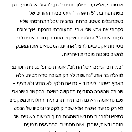
או מוסרי, אלא על כישלון נתפס להגן, לפעול, או למנוע נזק.
משתתפת בת 51 תיארה: "הייתי בבית ההורים שלי
כשמחבלים פשטו. ברחתי מהבית אבל התחרטתי שלא
לקחתי את אמא שלי איתי. התעוררתי נחנקת. איך יכולתי
לעזוב אותה"? החלומות שיקפו מתח בין חוסר אונים לבין
ניסיונות אקטיביים להציל אחרים, המבטאים את המאבק
להשיב סוכנות מוסרית ואחריות.
"במרחב המעברי של החלום", אומרת פרופ' פנינית רוסו נצר
לוואלה בריאות, "נחשפת לא רק תגובה טראומטית, אלא
מאמץ ראשוני לעיבוד – גם אם חלקי, לא מודע ולא רציף –
של מה שהשפה המודעת מתקשה לשאת. בהקשר הישראלי,
שבו טראומה היא גם חברתית-תרבותית, החלומות משקפים
לא רק פגיעה אישית אלא שבר קולקטיבי וניסיון של הנפש
למצוא ולהבנות מחדש משמעות בתוך מציאות כאוטית של
חוסר ודאות, אובדן ואיום מתמשך. הממצאים מציעים