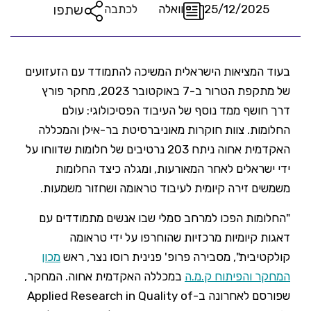
שתפו
25/12/2025
וואלה
לכתבה
בעוד המציאות הישראלית המשיכה להתמודד עם הזעזועים
של מתקפת הטרור ב-7 באוקטובר 2023, מחקר פורץ
דרך חושף ממד נוסף של העיבוד הפסיכולוגי: עולם
החלומות. צוות חוקרות מאוניברסיטת בר-אילן והמכללה
האקדמית אחוה ניתח 203 נרטיבים של חלומות שדווחו על
ידי ישראלים לאחר המאורעות, ומגלה כיצד החלומות
משמשים זירה קיומית לעיבוד טראומה ושחזור משמעות.
"החלומות הפכו למרחב סמלי שבו אנשים מתמודדים עם
דאגות קיומיות מרכזיות שהוחרפו על ידי טראומה
קולקטיבית", מסבירה פרופ' פנינית רוסו נצר, ראש
מכון
המחקר והפיתוח ק.מ.ה
במכללה האקדמית אחוה. המחקר,
שפורסם לאחרונה ב-Applied Research in Quality of