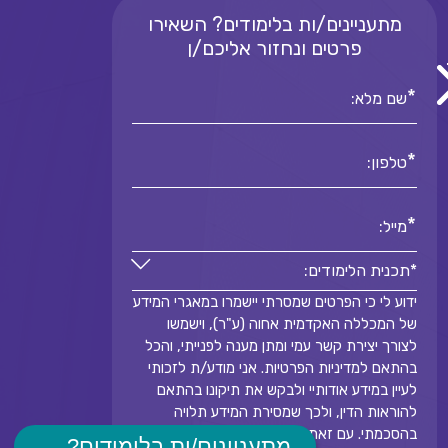
מתעניינים/ות בלימודים? השאירו
פרטים ונחזור אליכם/ן
*
שם מלא:
*
טלפון:
*
מייל:
*תכנית הלימודים:
ידוע לי כי הפרטים שמסרתי יישמרו במאגרי המידע
*תכנית הלימודים:
של המכללה האקדמית אחוה (ע"ר), וישמשו
*
לצורך יצירת קשר עמי ומתן מענה לפנייתי, והכל
בהתאם למדיניות הפרטיות. אני מודע/ת לזכותי
לעיין במידע אודותיי ולבקש את תיקונו בהתאם
להוראות הדין, ולכך שמסירת המידע תלויה
בהסכמתי. עם זאת, אי-מסירת הפרטים תמנע את
מתעניינים/ות בלימודים?