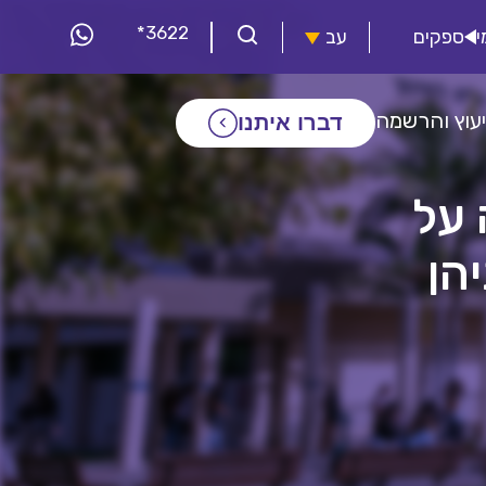
*3622
י
ספקים
עב
יעוץ והרשמה
דברו איתנו
 על
הן