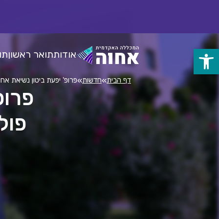
לג
ל
תוכן
אודות
תואר ראשון
תו
פתח
סרגל
»
»
דף הבית
חדשות
פרופ' יפעת ביטון נשיאת אחו
פרופ
נגישות
פול