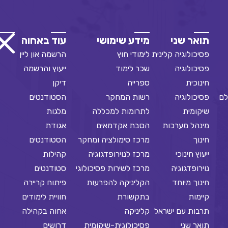
תואר שני
מידע שימושי
עוד באחוה
פסיכולוגיה קלינית
לימודי חוץ
הרשמה און ליין
פסיכולוגיה
שכר לימוד
ייעוץ והרשמה
חינוכית
ספרייה
דיקן
לם
פסיכולוגיה
רשות המחקר
הסטודנטים
שיקומית
לתרומות למכללה
מלגות
מינהל מערכות
הסבת אקדמאים
אגודת
חינוך
מרכז סימולציה ומחקר
הסטודנטים
ייעוץ חינוכי
מרכז לנוירופדגוגיה
קהילות
נוירופדגוגיה
מרכז לשירות פסיכולוגי
סטודנטים
חינוך מיוחד
הקליניקה להפרעות
פיתוח קריירה
קיימות
בתקשורת
חוויית לימודים
תרבות עם ישראל
קליניקה
אחוה בקהילה
תואר שני
פסיכולוגית-שיקומית
דרושים