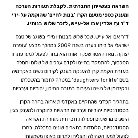
השראה בעשייתן החברתית, לקבלת תעודות הערכה
ומענק כספי מטעם הקרן 'בנות לחיים' שהוקמה על-ידי
ד"ר עז אלדין אבו אל-עייש, לזכר שלוש בנותיו.
ד"ר אבו אל עייש, שכל שלוש מבנותיו מירי בשוגג של טנק
ישראלי אל ביתו בעזה בשנת 2009 במהלך מבצע 'עופרת
יצוקה'. מאז האסון שפקד אותו הוא בחר לפעול למען פתרון
הסכסוך, להתמקד בחיים ולקדם ערכים של שלום וחמלה
בעזרת הקמת קרן להענקת מענק לקידום נשים באקדמיה
בשם 'daughters for life' במטרה לתמוך בהשכלתן
ובקידומן של נשים וצעירות במזרח התיכון, יהודיות וערביות.
בתהליך קפדני שהתקיים באקדמית אחוה בחרה הקרן
בסטודנטיות יהודיות וערביות הראויות להוקרה ולמענק בגין
הישגים מרשימים ופעילות חברתית מעוררת השראה.
הסטודנטיות, הלומדות בתארים שונים במכללה, בחרו
לפעול למען הקהילה והצליחו לתרום באופן משמעותי