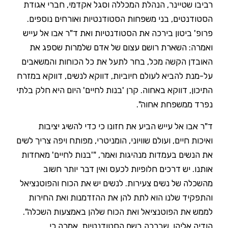
רביבו שטיינר, הנהלת המכללה וסגל אקדמי, חברי אגודת
הסטודנטים, בני משפחות הסטודנטיות ואורחים נוספים.
פרופ' ביטון בירכה את הסטודנטיות ואת ד"ר אבו אל עייש
ואמרה: השארת רושם עצום של אדם שלמרות שספג את
האובדן הקשה מכל, בחר לתעל את כל הכוחות והמשאבים
על-מנת להביא לעולם חיוביות, דווקא לנשים, דווקא במזרח
התיכון, דווקא באחוה. קרן 'בנות לחיים' היום היא חלק בלתי
נפרד ממשפחת אחוה".
ד"ר אבו אל עייש הביע את חזונו כי כדי להשיג יציבות
ואיכות חיים, ועולם שוויוני, הומניטרי, מפותח ויפה צריך לשים
את הנשים בעמדות מנהיגות ואמר, "'בנות לחיים' מאחדות
אותנו. יש דרכים חלופיות לכעס ואין דבר יותר חשוב
מהשכלה של נשים צעירות. לנשים יש את הכוח והפוטנציאל
והתפקיד שלנו הוא לתת להן את ההזדמנות ואת החירות
לממש את הפוטנציאל ואת הכוח שלהן באמצעות השכלה".
הודיה אליהו, שברכה בשם הסטודנטיות, אמרה כי,