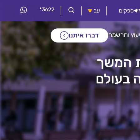
*3622
י
ספקים
עב
יעוץ והרשמה
דברו איתנו
ת המשך
 בעולם