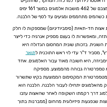
2,300 ק"מ מצפון מזרח אוסטרליה ועד למרכזה. המחקר, שהתקיים
בחלקה הדרומי ביותר של השונית, עקב אחר מצבם של 462 מושבות אלמוגים במשך 161 ימים
 כשהמים מתחממים ומגיעים עד לסף של הלבנה.
 אצות חד-תאיות (סימביודיניום) שמספקות לו חלק
זה, ומאפשרות לו בעצם מספיק אנרגיה כדי לייצר
 השונית. בזכותן שונית המחסום הגדולה היא
ץ", מסביר ד"ר עדי לוי ראש התוכנית ל
תואר
ביוזה, היא חשובה מאוד עבור האלמוגים. אחד
וא טמפרטורה גבוהה מהממוצע. מספיקה
 מטמפרטורת המקסימום הממוצעת בקיץ שתשרור
 מהאלמוגים יתחילו לעבור הלבנה. הלבנה הוא
למוג דרך רקמתו השקופה לאחר שהאצות עזבו
ת שנפגעות פיזיולוגית מהחום (ממברנות בתוך