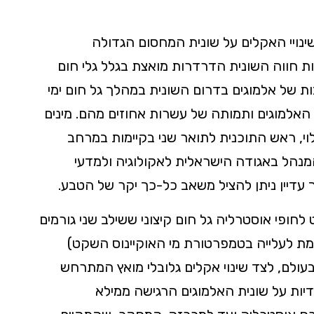
יי האקלים על שונית המחסום הגדולה
 חווה השונית הדרדרות מואצת בגלל גלי חום
וניים. החוקרים עקבו אחרי 462 מושבות של אלמוגים בדרום השונית במהלך גל חום ימי
ו על הלבנת רוב האלמוגים ותמותה של עשרות אחוזים מהם. מינים
תמותה של עד 95%. ד"ר עדי לוי, ראש התוכנית לתואר שני בקיימות במרחב
מנהל באגודה הישראלית לאקולוגיה ולמדעי
עדיין ניתן להציל משאב כל-כך יקר של הטבע.
נוס השקט לחופי אוסטרליה גל חום קיצוני ששילב שני גורמים
רמת לעלייה בטמפרטורת מי האוקיינוס השקט)
 בעולם, לצד שינוי אקלים גלובלי מואץ המתרחש
דיות על שונית האלמוגים הרגישה ממילא