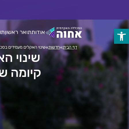
לג
ל
תוכן
אודות
תואר ראשון
תו
פתח
סרגל
»
»
דף הבית
חדשות
שינוי האקלים מעמידים בסכ
שינוי ה
נגישות
קיומה ש