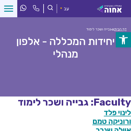
לג
ל
עב
תוכן
»
דף הבית
גבייה ושכר לימוד
פתח
יחידות המכללה - אלפון
סרגל
מנהלי
נגישות
Faculty:
גבייה ושכר לימוד
לינוי פלד
ורוניקה טמם
איילה שנרך