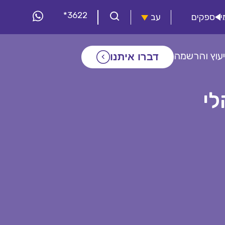
*3622
י
ספקים
עב
יעוץ והרשמה
דברו איתנו
לי