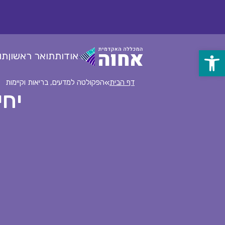
לג
ל
תוכן
אודות
תואר ראשון
תו
פתח
סרגל
»
דף הבית
הפקולטה למדעים, בריאות וקיימות
יחי
נגישות