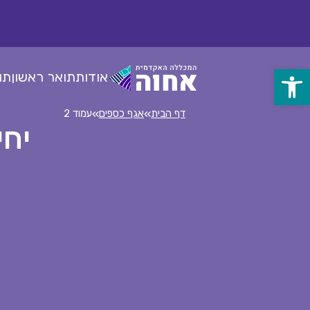
לג
ל
תוכן
אודות
תואר ראשון
תו
פתח
סרגל
»
»
דף הבית
אגף כספים
עמוד 2
יחי
נגישות