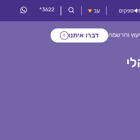
*3622
י
ספקים
עב
יעוץ והרשמה
דברו איתנו
לי