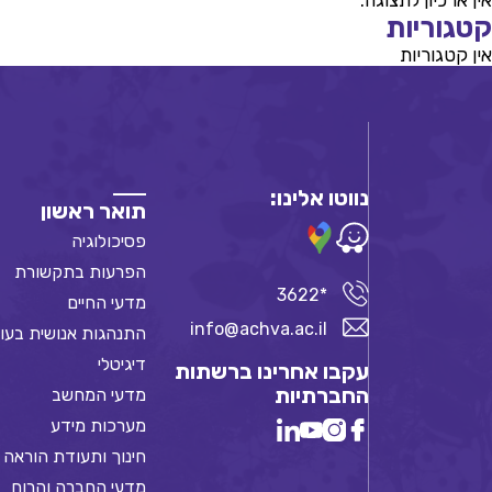
אין ארכיון לתצוגה.
קטגוריות
אין קטגוריות
נווטו אלינו:
תואר ראשון
פסיכולוגיה
הפרעות בתקשורת
*3622
מדעי החיים
info@achva.ac.il
התנהגות אנושית בעו
דיגיטלי
עקבו אחרינו ברשתות
החברתיות
מדעי המחשב
מערכות מידע
חינוך ותעודת הוראה
מדעי החברה והרוח