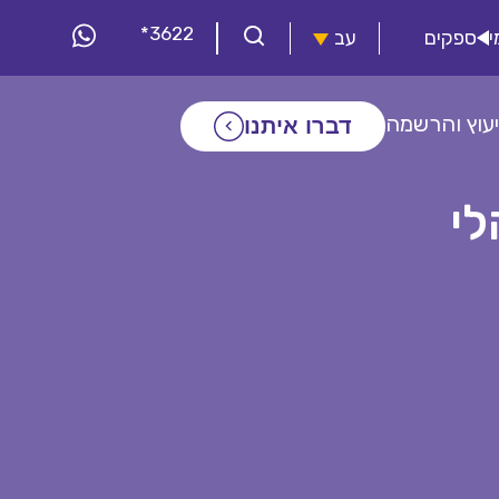
*3622
י
ספקים
עב
יעוץ והרשמה
דברו איתנו
לי