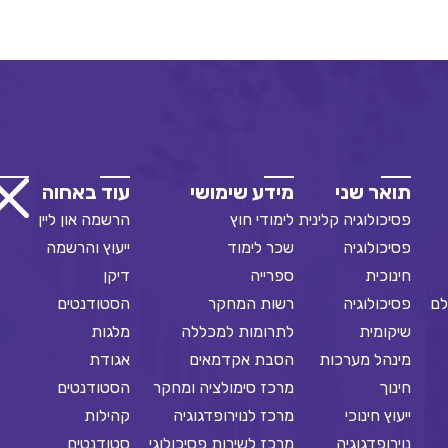
תואר שני
מידע שימושי
עוד באחוה
פסיכולוגיה קלינית
לימודי חוץ
הרשמה און ליין
פסיכולוגיה
שכר לימוד
ייעוץ והרשמה
חינוכית
ספרייה
דיקן
לם
פסיכולוגיה
רשות המחקר
הסטודנטים
שיקומית
לתרומות למכללה
מלגות
מינהל מערכות
הסבת אקדמאים
אגודת
חינוך
מרכז סימולציה ומחקר
הסטודנטים
ייעוץ חינוכי
מרכז לנוירופדגוגיה
קהילות
נוירופדגוגיה
מרכז לשירות פסיכולוגי
סטודנטים