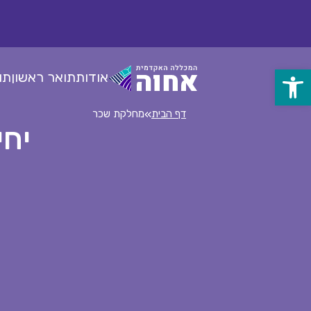
לג
ל
תוכן
אודות
תואר ראשון
תו
פתח
סרגל
»
דף הבית
מחלקת שכר
יחי
נגישות