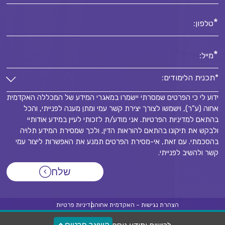
*
טלפון:
*
מייל:
*תכנית הלימודים:
ידוע לי כי הפרטים שמסרתי יישמרו במאגרי המידע של המכללה האקדמית
*תכנית הלימודים:
אחוה (ע"ר), וישמשו לצורך יצירת קשר עמי ומתן מענה לפנייתי, והכל
*
בהתאם למדיניות הפרטיות. אני מודע/ת לזכותי לעיין במידע אודותיי
ולבקש את תיקונו בהתאם להוראות הדין, ולכך שמסירת המידע תלויה
בהסכמתי. עם זאת, אי-מסירת הפרטים תמנע את האפשרות ליצור עמי
קשר ולהשיב לפנייתי.
שלח
הצהרת נגישות – האקדמית אחוה
מדיניות פרטיות
© 2026
כל הזכויות שמורות מכללת אחוה