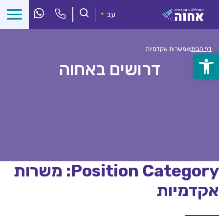
לג
ל
עב
תוכן
»
דף הבית
משרות אקדמיות
פתח
דרושים באחוה
סרגל
נגישות
Position Category:
משרות
אקדמיות