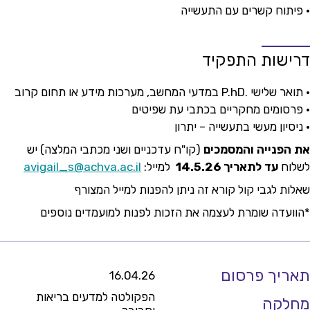
• פיתוח קשרים עם התעשייה
דרישות התפקיד
• תואר שלישי .P.hD במדעי המחשב, מערכות מידע או תחום קרוב
• פרסומים מחקריים בכתבי עת שפיטים
• ניסיון מעשי בתעשייה – יתרון
את הפנייה והמסמכים
(קו"ח עדכניים ושני מכתבי המלצה) יש
לשלוח
עד לתאריך 14.5.26
למייל:
avigail_s@achva.ac.il
שאלות לגבי קול קורא זה ניתן להפנות למייל המצורף
*הוועדה שומרת לעצמה את הזכות לפנות למועמדים נוספים
תאריך פרסום
16.04.26
הפקולטה למדעים בריאות
מחלקה