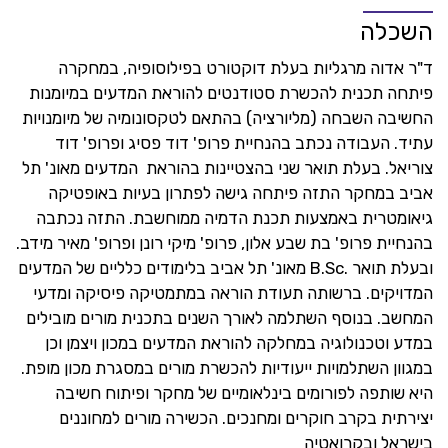
השכלה
ד"ר אדוה מרגליות בעלת דוקטורט בפילוסופיה, במחקרה
פיתחה תכנית להכשרת סטודנטים להוראת המדעים במיומנות
החשיבה השבחה (מליורציה) בהתאם לטקסונומיה של מיומנויות
עתיד. העבודה נכתב בהנחיית פרופ' דוד פסיג ופרופ' דוד
צוריאל. בעלת תואר שני בהצטיינות בהוראת המדעים מאונ' תל
אביב במחקר התזה פיתחה גישה לפתרון בעיות באופטיקה
גיאומטרית באמצעות תכנת הדמיה ממוחשבת. התזה נכתבה
בהנחיית פרופ' בת שבע אלון, פרופ' מיקי רונן ופרופ' מאיר מידב.
ובעלת תואר .B.Sc מאונ' תל אביב בלימודים כלליים של המדעים
המדויקים. ברשותה תעודת הוראה במתמטיקה פיסיקה ומדעי
המחשב. בנוסף השתלמה לאורך השנים בתכנית מורים מובילים
במדע וטכנולוגיה במחלקה להוראת המדעים במכון ויצמן וכן
במגוון השתלמויות ייעודיות להכשרת מורים במסגרת מכון מופת.
היא שותפה לפורומים בינלאומיים של מחקר ופיתוח חשיבה
יצירתית בקרב חוקרים ומחנכים. הכשירה מורים למחוננים
בישראל ובקרואטיה