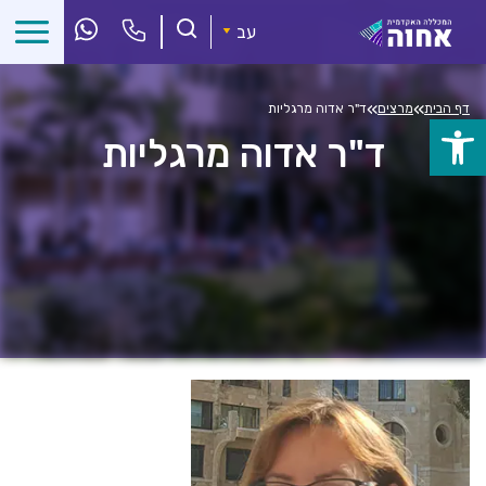
לג
ל
עב
תוכן
»
»
דף הבית
מרצים
ד"ר אדוה מרגליות
פתח
ד"ר אדוה מרגליות
סרגל
נגישות