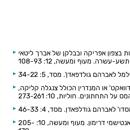
 היהודיות בצפון אפריקה ובבלקן של אברך ליטאי
-עשרה. מעוף ומעשה, 12: 108-93
'פאלקסאדוואקט' או המנדרין הכולל צנגלה קליקה,
 התחתונים. חוליות, 10: 273-261
זאב גולדברג, (2004). גצל זליקוביץ – המסע לסודן, פרשת אוליביה פן והעימות עם האנטישמי דרימון. מעוף ומעשה, 10: 205-