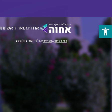
לג
ל
תוכן
אודות
תואר ראשון
תו
פתח
סרגל
»
»
דף הבית
מרצים
ד"ר זאב גולדברג
נגישות