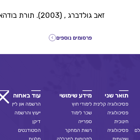
זאב גולדברג , (2003). תורת בודהא לגצל זליקוביץ. מעוף ומעשה, 9: 95-83
פרסומים נוספים
תואר שני
מידע שימושי
עוד באחוה
פסיכולוגיה קלינית
לימודי חוץ
הרשמה און ליין
פסיכולוגיה
שכר לימוד
ייעוץ והרשמה
חינוכית
ספרייה
דיקן
לם
פסיכולוגיה
רשות המחקר
הסטודנטים
שיקומית
לתרומות למכללה
מלגות