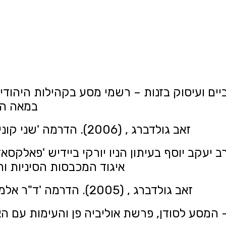
. מנהגים פרימיטיביים ועיסוק בזנות – רשמי מסע בקהילות
במאה התשע
זאב גולדברג , (2006). הדרמה 'שני קונילמל לאברהם גולדפאדן'. מסד, 5: 34-22
). קבלת הפנים לרב יעקב יוסף בעיתון הניו יורקי ביידיש 
איגוד המכבסות הסיניות והמס על
זאב גולדברג , (2005). הדרמה 'ד"ר אלמסדו' לאברהם גודלפאדן. מסד, 4: 46-33