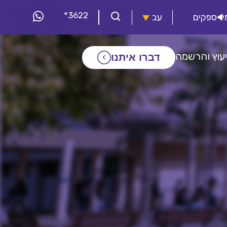
*3622
י
ספקים
עב
יעוץ והרשמה
דברו איתנו