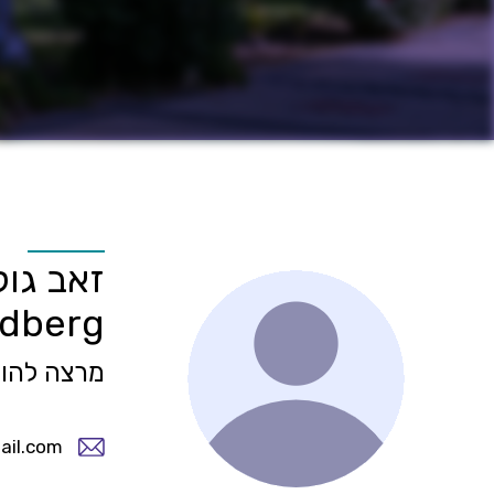
זאב גול
ldberg
מרצה להור
ail.com