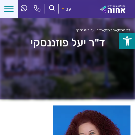
לג
ל
עב
תוכן
»
»
דף הבית
מרצים
ד"ר יעל פוזננסקי
פתח
ד"ר יעל פוזננסקי
סרגל
נגישות