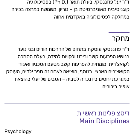
ד"ר יעל פוזננסקי, בעלת תואר (.Ph.D) בפסיכולוגיה
קוגניטיבית מאוניברסיטת בן – גוריון, משמשת כמרצה בכירה
במחלקה לפסיכולוגיה באקדמית אחוה
מחקר
ד"ר פוזננסקי עוסקת בתחום של הדרכות הורים ובני נוער
בנושא הפרעות קשב וריכוז ולקויות למידה, בעלת הסמכה
לקואצ'רית, מומחית להפרעות קשב מטעם הטכניון ואיגוד
הקואצ'רים הארצי. בנוסף, הוציאה לאחרונה ספר ילדים, העוסק
במערכת יחסים בין נכדה לסביה – הסבים של יעלי בהוצאת
אופיר ביכורים
דיסציפלינות ראשיות
Main Disciplines
Psychology