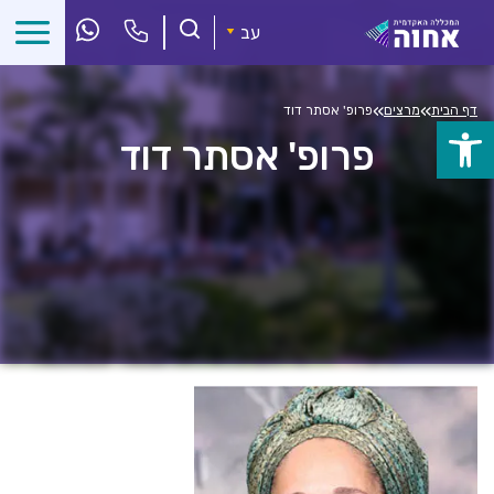
לג
ל
עב
תוכן
»
»
דף הבית
מרצים
פרופ' אסתר דוד
פתח
פרופ' אסתר דוד
סרגל
נגישות