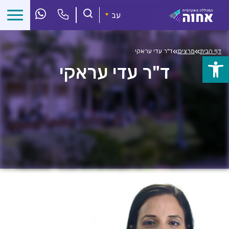
לג
ל
עב
תוכן
»
»
דף הבית
מרצים
ד"ר עדי עראקי
פתח
ד"ר עדי עראקי
סרגל
נגישות