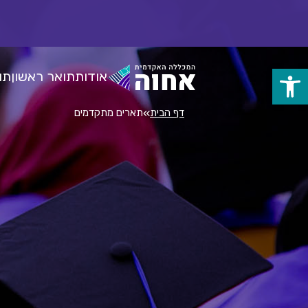
לג
ל
תוכן
אודות
תואר ראשון
תו
פתח
סרגל
»
דף הבית
תארים מתקדמים
נגישות