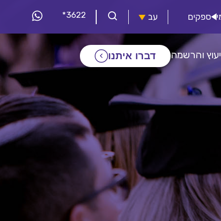
*3622
י
ספקים
עב
יעוץ והרשמה
דברו איתנו