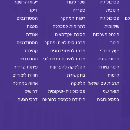
פסיכולוגיה
שכר לימוד
ייעוץ והרשמה
חינוכית
ספרייה
דיקן
לם
פסיכולוגיה
רשות המחקר
הסטודנטים
שיקומית
לתרומות למכללה
מלגות
מינהל מערכות
הסבת אקדמאים
אגודת
חינוך
מרכז סימולציה ומחקר
הסטודנטים
ייעוץ חינוכי
מרכז לנוירופדגוגיה
קהילות
נוירופדגוגיה
מרכז לשירות פסיכולוגי
סטודנטים
חינוך מיוחד
הקליניקה להפרעות
פיתוח קריירה
קיימות
בתקשורת
חוויית לימודים
תרבות עם ישראל
קליניקה
אחוה בקהילה
תואר שני
פסיכולוגית-שיקומית
דרושים
בפסיכולוגיה
היחידה לכניסה להוראה
דרכי הגעה