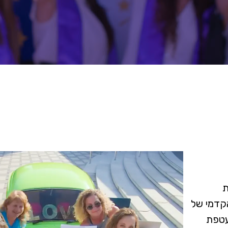
ת
קדמי של
עניק מעטפת