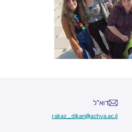
דוא"ל
rakaz_dikan@achva.ac.il