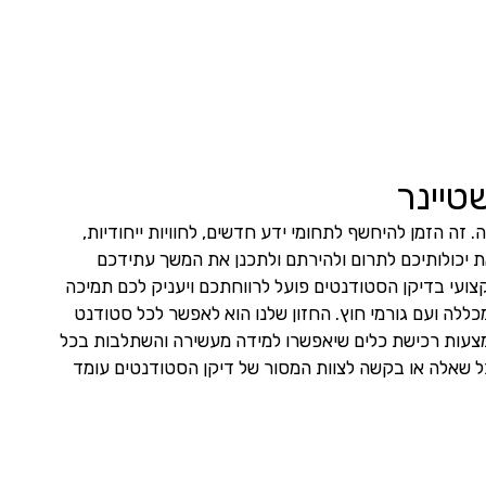
טיינר
זה הזמן להיחשף לתחומי ידע חדשים, לחוויות ייחודיות,
את יכולותיכם לתרום ולהירתם ולתכנן את המשך עתידכם
צוות רב מקצועי בדיקן הסטודנטים פועל לרווחתכם ויעניק לכם תמיכה
במכלול האתגרים בהם תתקלו, בשיתוף פעולה ותיאום עם יחידות אקדמיות ומנהליות במכללה ועם גורמי חוץ. החזון שלנו הוא לאפשר לכל סטודנט
מצעות רכישת כלים שיאפשרו למידה מעשירה והשתלבות בכל
יחד ולפנות בכל שאלה או בקשה לצוות המסור של דיקן הסטודנטים עומד