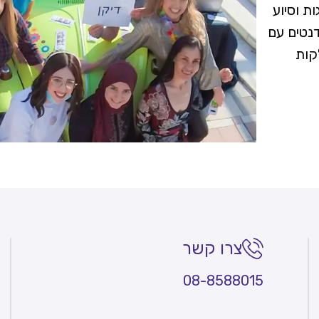
ת וסיוע
דנטים עם
קות
וע
ימם, סיוע
חום
הפנאי
לחוות את
 והמקצוע
צרו קשר
08-8588015