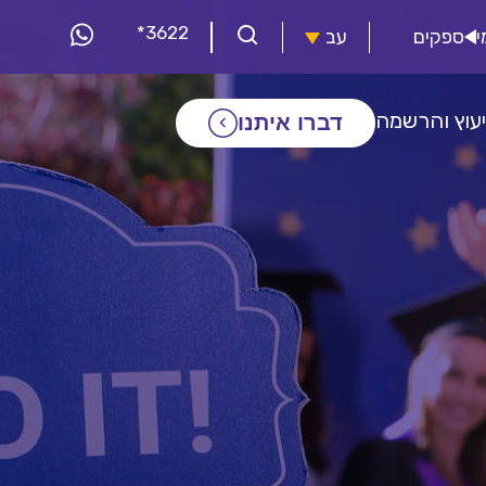
*3622
י
ספקים
עב
יעוץ והרשמה
דברו איתנו