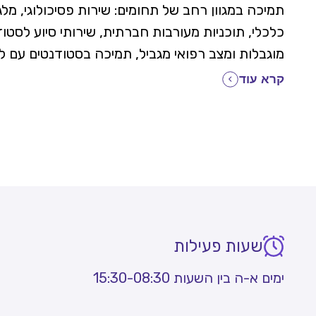
תמיכה במגוון רחב של תחומים: שירות פסיכולוגי, מלגו
כלכלי, תוכניות מעורבות חברתית, שירותי סיוע לסטו
מוגבלות ומצב רפואי מגביל, תמיכה בסטודנטים עם ל
למידה, התאמות לסטודנטיות בהריון ולאחר לידה, סי
קרא עוד
למשרתי מילואים, סיוע לסטודנטים שעברית לא שפת א
לימודי כללי ועוד. בנוסף, יחידתנו מופקדת גם על ת
המצוינות האקדמית והחברתית ועל תחום התרבות ו
במכללה, בשיתוף אגודת הסטודנטים שיאפשרו לכם 
הלימודים בצורה מהנה ומפתחת, בנוסף על ההשכלה
שתרכשו במהלך הלימודים.
שעות פעילות
ימים א-ה בין השעות
15:30-08:30