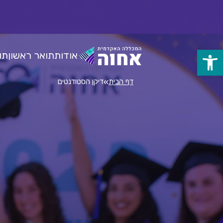
לג
ל
תוכן
אודות
תואר ראשון
תו
פתח
סרגל
»
דף הבית
דיקן הסטודנטים
נגישות