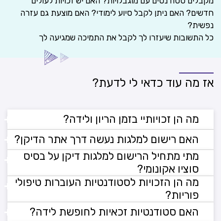
מקבלים סטודנטים עם מוגבלויות? האם יש זכויות לעולים
חדשים? האם ניתן לקבל סיוע לימודי? האם מוצעת גם עזרה
נפשית?
כל התשובות שיעזרו לך לקבל את התמיכה שמגיעה לך
אז מה עוד כדאי לי לדעת?
+
מה הן זכויותיי בזמן הריון ולידה?
+
האם רישום למלגות נעשה דרך אתר הדיקן?
קודם כל מגיע לך מזל טוב! האקדמית אחוה מעניקה
מתי מתחיל הרישום למלגות דיקן על בסיס
לך תמיכה מקיפה בכל תקופת ההיריון ולאחר הלידה
+
למלגות מטעם המכללה ניתן להירשם דרך דיקן
סוציו אקונומי?
כמו תוספת זמן ויציאה לשירותים ללא הגבלה
הסטודנטים בטופס מקוון הרלוונטי לאותה מלגה.
במבחנים, דחיית הגשת עבודות, הגדלת שיעור
מה הן הזכויות לסטודנטיות העוברות טיפולי
+
בקשות למלגות נוספות, שהן למעשה מלגות חיצוניות,
מלגת הדיקן הניתנת כסיוע לסטודנטים עם קושי כלכלי
היעדרות מותרת במקרים מסוימים, מועדים מיוחדים
פוריות?
ניתן להגיש דרך האתרים השונים של הקרנות המציעות
נפתחת להגשה בכל שנה בחודש אוגוסט וניתן להירשם
ועוד
+
האם סטודנטיות זכאיות לחופשת לידה?
מלגות
אליה עד סוף חודש אוקטובר. הבקשה תיבחן על ידי
במכללה קיים נוהל מוסדר המפרט את ההתאמות