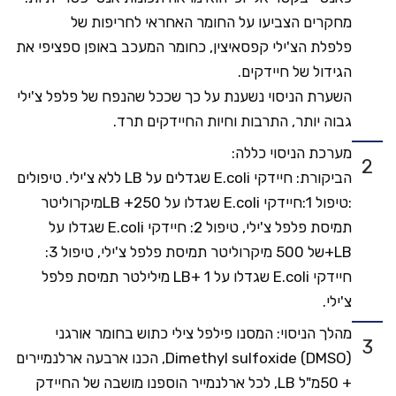
מחקרים הצביעו על החומר האחראי לחריפות של
פלפלת הצ'ילי קפסאיצין, כחומר המעכב באופן ספציפי את
הגידול של חיידקים.
השערת הניסוי נשענת על כך שככל שהנפח של פלפל צ'ילי
גבוה יותר, התרבות וחיות החיידקים תרד.
מערכת הניסוי כללה:
2
הביקורת: חיידקי E.coli שגדלים על LB ללא צ'ילי. טיפולים
:טיפול 1:חיידקי E.coli שגדלו על LB +250מיקרוליטר
תמיסת פלפל צ'ילי, טיפול 2: חיידקי E.coli שגדלו על
LB+של 500 מיקרוליטר תמיסת פלפל צ'ילי, טיפול 3:
חיידקי E.coli שגדלו על LB+ 1 מילילטר תמיסת פלפל
צ'ילי.
מהלך הניסוי: המסנו פילפל צילי כתוש בחומר אורגני
3
Dimethyl sulfoxide (DMSO), הכנו ארבעה ארלנמיירים
+ 50מ"ל LB, לכל ארלנמייר הוספנו מושבה של החיידק