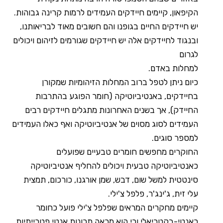
הקיפאון, קיימים חיידקים העמידים לרמות קרינה גבוהות.
יש חיידקים החיים בגופנו והם חשובים מאוד לבריאותנו,
ובנגוד לחיידקים אלה יש חיידקים שגורמים לזיהום ויכולים
לגרום
למחלות באדם.
כיום ניתן לטפל ברוב המחלות הזיהומיות שמקורן
בחיידקים, באנטיביוטיקה (חומר הפוגע בהתרבות
החיידק), אך בשנים האחרונות מתגלים חיידקים רבים
העמידים לסוג מסוים של אנטיביוטיקה ואף כאלו העמידים
למספר סוגים.
החוקרים מחפשים חומרים טבעיים שפועלים
כאנטיביוטיקה טבעית ויכולים להחליף אנטיביוטיקה
סינטטית למשל שום, דבש, שמן אורגנו, כורכום, תמצית
עלי זית, ג'ינג'ר, פלפל צ'ילי.
קיימים מחקרים המראים שפלפל צ'ילי פועל כחומר
כאנטי-בקטריאלי וכי הוא מראה תכונות אנטי פטרייתיות.