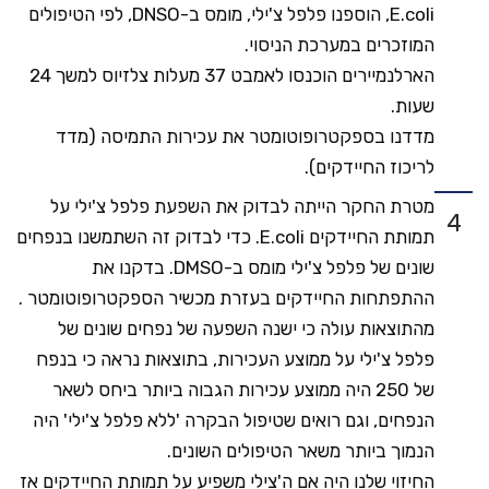
E.coli, הוספנו פלפל צ'ילי, מומס ב-DNSO, לפי הטיפולים
המוזכרים במערכת הניסוי.
הארלנמיירים הוכנסו לאמבט 37 מעלות צלזיוס למשך 24
שעות.
מדדנו בספקטרופוטומטר את עכירות התמיסה (מדד
לריכוז החיידקים).
מטרת החקר הייתה לבדוק את השפעת פלפל צ'ילי על
4
תמותת החיידקים E.coli. כדי לבדוק זה השתמשנו בנפחים
שונים של פלפל צ'ילי מומס ב-DMSO. בדקנו את
ההתפתחות החיידקים בעזרת מכשיר הספקטרופוטומטר .
מהתוצאות עולה כי ישנה השפעה של נפחים שונים של
פלפל צ'ילי על ממוצע העכירות, בתוצאות נראה כי בנפח
של 250 היה ממוצע עכירות הגבוה ביותר ביחס לשאר
הנפחים, וגם רואים שטיפול הבקרה 'ללא פלפל צ'ילי' היה
הנמוך ביותר משאר הטיפולים השונים.
החיזוי שלנו היה אם ה'צילי משפיע על תמותת החיידקים אז