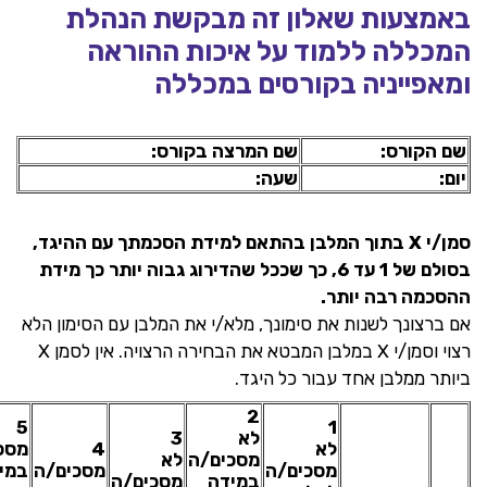
באמצעות שאלון זה מבקשת הנהלת
המכללה ללמוד על איכות ההוראה
ומאפייניה בקורסים במכללה
שם הקורס:
שם המרצה בקורס:
יום:
שעה:
סמן/י X בתוך המלבן בהתאם למידת הסכמתך עם ההיגד,
בסולם של 1 עד 6, כך שככל שהדירוג גבוה יותר כך מידת
ההסכמה רבה יותר.
אם ברצונך לשנות את סימונך, מלא/י את המלבן עם הסימון הלא
רצוי וסמן/י X במלבן המבטא את הבחירה הרצויה. אין לסמן X
ביותר ממלבן אחד עבור כל היגד.
2
5
1
לא
3
לא
4
מסכ
מסכים/ה
לא
מסכים/ה
מסכים/ה
במי
במידה
מסכים/ה