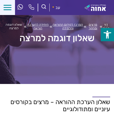
לג
ל
עב
תוכן
דף
מרצים
המרכז לקידום ההוראה
היחידה להערכת
שאלון דוגמה
»
»
»
»
הבית
ומחקר
והלמידה
הוראה
למרצה
פתח
שאלון דוגמה למרצה
סרגל
נגישות
שאלון הערכת ההוראה – מרצים בקורסים
עיוניים ומתודולוגיים