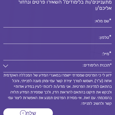
מתעניינים/ות בלימודים? השאירו פרטים ונחזור
אליכם/ן
*
שם מלא:
*
טלפון:
*
מייל:
*תכנית הלימודים:
ידוע לי כי הפרטים שמסרתי יישמרו במאגרי המידע של המכללה האקדמית
*תכנית הלימודים:
אחוה (ע"ר), וישמשו לצורך יצירת קשר עמי ומתן מענה לפנייתי, והכל
*
בהתאם למדיניות הפרטיות. אני מודע/ת לזכותי לעיין במידע אודותיי
ולבקש את תיקונו בהתאם להוראות הדין, ולכך שמסירת המידע תלויה
בהסכמתי. עם זאת, אי-מסירת הפרטים תמנע את האפשרות ליצור עמי
קשר ולהשיב לפנייתי.
שלח