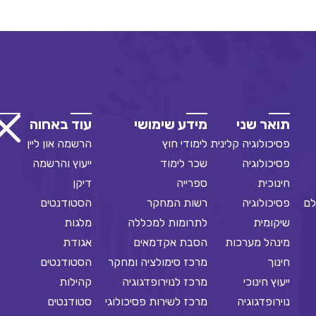
תואר שני
מידע שימושי
עוד באחוה
פסיכולוגיה קלינית
לימודי חוץ
הרשמה און ליין
פסיכולוגיה
שכר לימוד
ייעוץ והרשמה
חינוכית
ספרייה
דיקן
לם
פסיכולוגיה
רשות המחקר
הסטודנטים
שיקומית
לתרומות למכללה
מלגות
מינהל מערכות
הסבת אקדמאים
אגודת
חינוך
מרכז סימולציה ומחקר
הסטודנטים
ייעוץ חינוכי
מרכז לנוירופדגוגיה
קהילות
נוירופדגוגיה
מרכז לשירות פסיכולוגי
סטודנטים