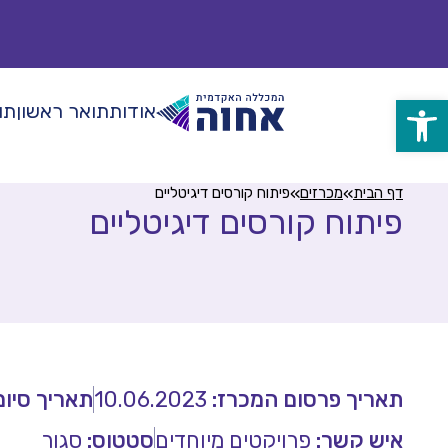
לג
ל
תוכן
אודות
תואר ראשון
תו
פתח
סרגל
»
»
דף הבית
מכרזים
פיתוח קורסים דיגיטליים
נגישות
פיתוח קורסים דיגיטליים
תאריך פרסום המכרז:
10.06.2023
תאריך סיו
איש קשר:
פרויקטים מיוחדים
סטטוס:
סגור