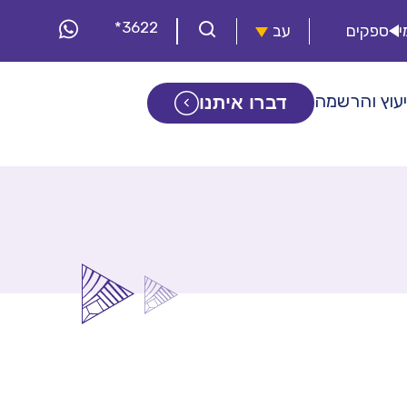
*3622
י
ספקים
עב
יעוץ והרשמה
דברו איתנו