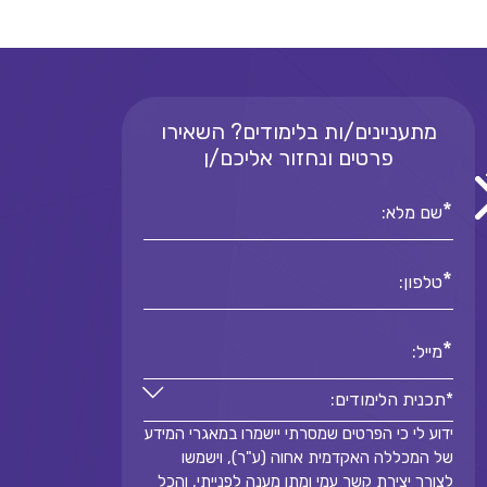
מתעניינים/ות בלימודים? השאירו
פרטים ונחזור אליכם/ן
*
שם מלא:
*
טלפון:
*
מייל:
*תכנית הלימודים:
ידוע לי כי הפרטים שמסרתי יישמרו במאגרי המידע
*תכנית הלימודים:
של המכללה האקדמית אחוה (ע"ר), וישמשו
*
לצורך יצירת קשר עמי ומתן מענה לפנייתי, והכל