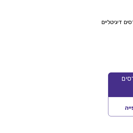
ם דיגיטליים
קורסים
יה