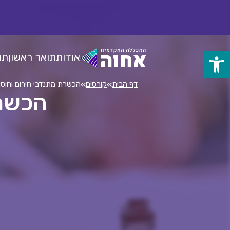
לג
ל
תוכן
אודות
תואר ראשון
תו
פתח
סרגל
»
»
דף הבית
קורסים
הכשרת מתנדבי חירום וחוסן
הכשרת
נגישות