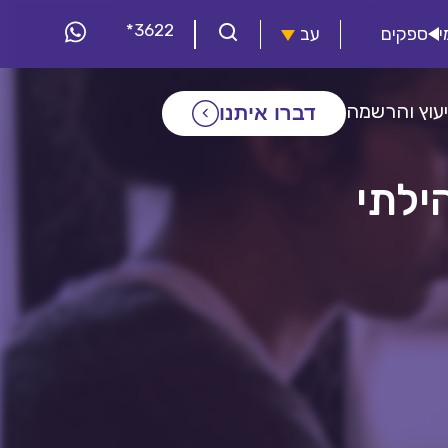
*3622
י
ספקים
עב
יעוץ והרשמה
דברו איתנו
ילתי