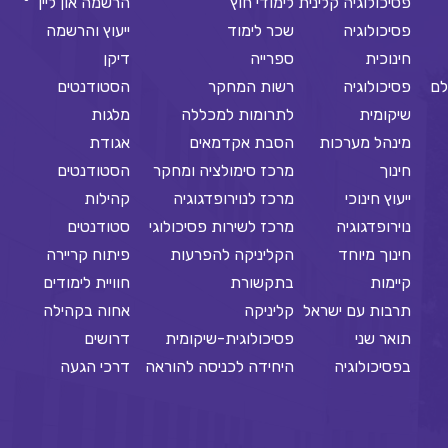
פסיכולוגיה קלינית
לימודי חוץ
הרשמה און ליין
פסיכולוגיה
שכר לימוד
ייעוץ והרשמה
חינוכית
ספרייה
דיקן
לם
פסיכולוגיה
רשות המחקר
הסטודנטים
שיקומית
לתרומות למכללה
מלגות
מינהל מערכות
הסבת אקדמאים
אגודת
חינוך
מרכז סימולציה ומחקר
הסטודנטים
ייעוץ חינוכי
מרכז לנוירופדגוגיה
קהילות
נוירופדגוגיה
מרכז לשירות פסיכולוגי
סטודנטים
חינוך מיוחד
הקליניקה להפרעות
פיתוח קריירה
קיימות
בתקשורת
חוויית לימודים
תרבות עם ישראל
קליניקה
אחוה בקהילה
תואר שני
פסיכולוגית-שיקומית
דרושים
בפסיכולוגיה
היחידה לכניסה להוראה
דרכי הגעה