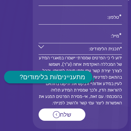
*
טלפון:
*
מייל:
*תכנית הלימודים:
ידוע לי כי הפרטים שמסרתי יישמרו במאגרי המידע
*תכנית הלימודים:
של המכללה האקדמית אחוה (ע"ר), וישמשו
*
לצורך יצירת קשר עמי ומתן מענה לפנייתי, והכל
מתעניינים/ות בלימודים?
בהתאם למדיניות הפרטיות. אני מודע/ת לזכותי
לעיין במידע אודותיי ולבקש את תיקונו בהתאם
להוראות הדין, ולכך שמסירת המידע תלויה
בהסכמתי. עם זאת, אי-מסירת הפרטים תמנע את
האפשרות ליצור עמי קשר ולהשיב לפנייתי.
שלח