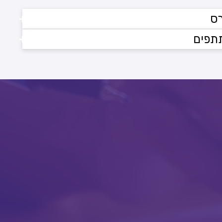
+
ס
+
תפים
די
 ישולב מנחה נוסף)
במכללת אחוה