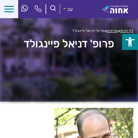
לג
ל
עב
תוכן
»
»
דף הבית
מרצים
פרופ' דניאל פיינגולד
פתח
פרופ' דניאל פיינגולד
סרגל
נגישות