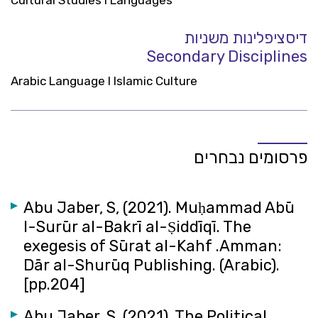
Cultural Studies I Languages
דיסציפלינות משניות
Secondary Disciplines
Arabic Language I Islamic Culture
פרסומים נבחרים
Abu Jaber, S, (2021). Muḥammad Abū
l-Surūr al-Bakrī al-Ṣiddīqī. The
exegesis of Sūrat al-Kahf .Amman:
Dār al-Shurūq Publishing. (Arabic).
[pp.204]
Abu Jaber, S, (2021). The Political