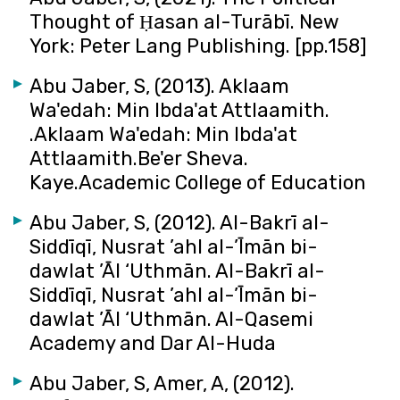
Thought of Ḥasan al-Turābī. New
York: Peter Lang Publishing. [pp.158]
Abu Jaber, S, (2013). Aklaam
Wa'edah: Min Ibda'at Attlaamith.
.Aklaam Wa'edah: Min Ibda'at
Attlaamith.Be'er Sheva.
Kaye.Academic College of Education
Abu Jaber, S, (2012). Al-Bakrī al-
Siddīqī, Nusrat ’ahl al-’Īmān bi-
dawlat ’Āl ‘Uthmān. Al-Bakrī al-
Siddīqī, Nusrat ’ahl al-’Īmān bi-
dawlat ’Āl ‘Uthmān. Al-Qasemi
Academy and Dar Al-Huda
Abu Jaber, S, Amer, A, (2012).