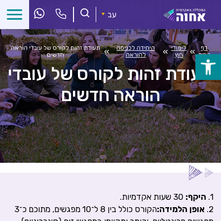
לג
ל
עב
תוכן
דף
לימודי
היחידה לכניסה
תעודת זהות לקורס של עובדי הוראה
»
»
»
הבית
חוץ
להוראה
חדשים
פתח
תעודת זהות לקורס של עובדי
סרגל
הוראה חדשים
נגישות
1.
היקף:
30 שעות אקדמיות.
2.
אופן הלמידה:
הקורס כולל בין 8 ל־10 מפגשים, מתוכם כ־3