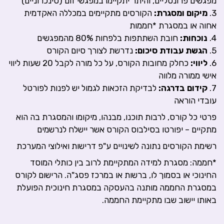
מפגשים פרונטליים, והיתר יתקיימו במפגשי זום (סינכרוניים)
3.
מיקום ומסגרת:
הקורסים מתקיימים במכללה האקדמית
אחוה או במסגרת *חממות
4.
נוכחות:
חובת השתתפות בלפחות 80% מהמפגשים
5.
הגשת עבודת סיכום:
נדרשת לצורך סיום הקורס
6.
ליווי:
כחלק מחובות הקורס, על כל מורה לקבל 20 שעות ליווי
אישי ממורה מלווה
7.
קידום בדרגה:
לבדיקת הזכאות לגמול יש לפנות לפורטל
עובדי הוראה
פרטי כל קורס, לרבות תוכנו, מבנהו, מיקומו והמסגרת בה הוא
מתקיים – יפורטו בסילבוס הקורס אשר יישלח לנרשמים
רשימת הקורסים נתונה לשינויים ע"פ דרישות ואילוצי המערכת
*חממה: מסגרת למידה המתקיימת לרוב בין כותלי המוסד
החינוכי או בסמוך לו, ברשות או במרכז פסג"ה. הרישום לקורס
במסגרת החממה מותנה בהעסקה במסגרת חינוכית הפועלת
באותו יישוב שבו מתקיימת החממה.