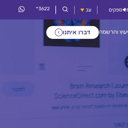
*3622
י
ספקים
עב
יעוץ והרשמה
דברו איתנו