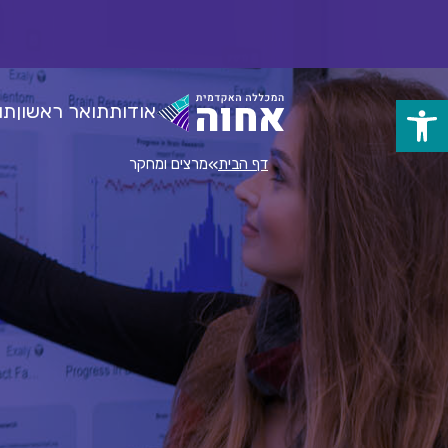
לג
ל
תוכן
אודות
תואר ראשון
תו
פתח
סרגל
»
דף הבית
מרצים ומחקר
נגישות