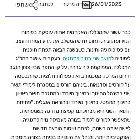
שתפו
26/01/2023
דה מרקר
לכתבה
כבר עשור שהמכללה האקדמית אחוה עוסקת בפיתוח
הנוירופדגוגיה, תחום חדש המשלב את מדע המוח והעצב
עם פסיכולוגיה וחינוך, כשבשנה הבאה תפתח תוכנית
לימודים ל
תואר שני בנוירופדגוגיה
, בעקבות אישור המל"ג.
המכללה, הממוקמת ליד גדרה, על קו התפר שבין צפון הנגב
ודרום המרכז, מסכמת בזאת פעילות חלוצית, שהתבססה
על קורסים וסדנאות, ביניהם קורסים במסגרת לימודי תואר
שני במינהל החינוך ובחינוך מיוחד ובמסגרת תואר ראשון
בחינוך מתמטי, בחינוך מיוחד ובהוראת אנגלית. "פתיחת
התואר השני היא מבחינתנו קפיצת מדרגה משמעותית,
שתאפשר למורים ללמוד בצורה מעמיקה נוירופדגוגיה,
ליישם אותה בשטח, לפתח שיטות הוראה חדשות
ואפקטיביות יותר, ולנהל את היום יום בכיתה בצורה מיטבית